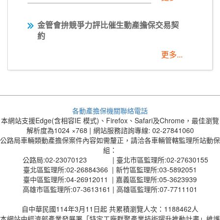
金管會拚競爭力評比
催生動產擔保交易契
約
更多...
各動產擔保機關聯絡電話
本網站支援Edge(含相容IE 模式)、Firefox、Safari及Chrome，最佳瀏覽
解析度為1024 ×768 | 網站服務諮詢專線: 02-27841060
公路局車輛類動產擔保案件內容如需釐正，請洽各車輛管轄監理所站動保
組：
公路局:02-23070123 | 臺北市區監理所:02-27630155
臺北區監理所:02-26884366 | 新竹區監理所:03-5892051
臺中區監理所:04-26912011 | 嘉義區監理所:05-3623939
高雄市區監理所:07-3613161 | 高雄區監理所:07-7711101
自中華民國114年3月11日起 共累積瀏覽人次：1188462人
本網站由經濟部產業發展署「特定工廠群聚產業技術躍升推動計畫」維護