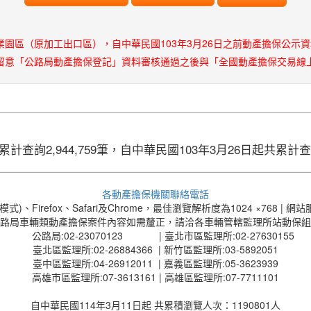
產業園區（原加工出口區），自中華民國103年3月26日之前動產擔保公示
告，敬請留意「公路局動產擔保登記」資料審核通過之後與「全國動產擔保交易
查詢2,944,759筆，自中華民國103年3月26日起共累計查詢1,0
各動產擔保機關聯絡電話
式)、Firefox、Safari及Chrome，最佳瀏覽解析度為1024 ×768 | 網站服
路局車輛類動產擔保案件內容如需釐正，請洽各車輛管轄監理所站動保組
公路局:02-23070123 | 臺北市區監理所:02-27630155
臺北區監理所:02-26884366 | 新竹區監理所:03-5892051
臺中區監理所:04-26912011 | 嘉義區監理所:05-3623939
高雄市區監理所:07-3613161 | 高雄區監理所:07-7711101
自中華民國114年3月11日起 共累積瀏覽人次：1190801人